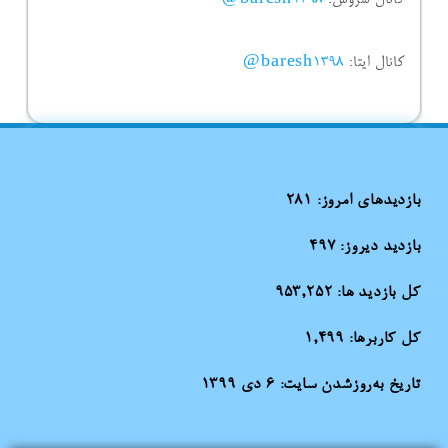
کانال ایتا:
baresh1398@
بازدیدهای امروز:
281
بازدید دیروز:
497
کل بازدید ها:
953,252
کل کاربرها:
1,499
تاریخ به‌روزشدن سایت:
۶ دی ۱۳۹۹