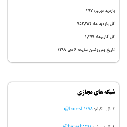
بازدید دیروز:
497
کل بازدید ها:
953,252
کل کاربرها:
1,499
تاریخ به‌روزشدن سایت:
۶ دی ۱۳۹۹
شبکه های مجازی
کانال تلگرام:
baresh1398@
کانال سروش:
baresh1398@