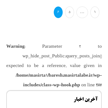
6
5
…
1
Warning
: Parameter 2 to
wp_hide_post_Public::query_posts_join()
expected to be a reference, value given in
/home/masirta1/baresh.masirtalabe.ir/wp-
includes/class-wp-hook.php
on line
287
آخرین اخبار