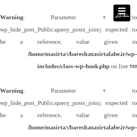
سامانه بارش
Warning
: Parameter 2 to
wp_hide_post_Public::query_posts_join() expected to
be a reference, value given in
/home/masirta1/baresh.masirtalabe.ir/wp-
includes/class-wp-hook.php
on line
287
Warning
: Parameter 2 to
wp_hide_post_Public::query_posts_join() expected to
be a reference, value given in
/home/masirta1/baresh.masirtalabe.ir/wp-