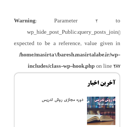
باط با ما
Warning
: Parameter 2 to
wp_hide_post_Public::query_posts_join()
expected to be a reference, value given in
/home/masirta1/baresh.masirtalabe.ir/wp-
includes/class-wp-hook.php
on line
287
آخرین اخبار
دوره مجازی روش تدریس