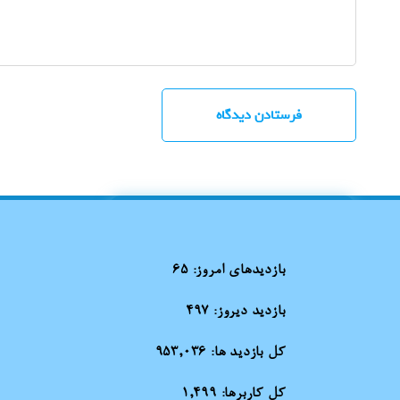
بازدیدهای امروز:
65
بازدید دیروز:
497
کل بازدید ها:
953,036
کل کاربرها:
1,499