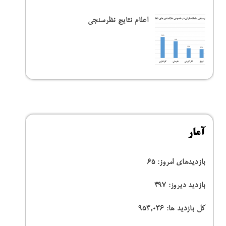
اعلام نتایج نظرسنجی
آمار
بازدیدهای امروز:
65
بازدید دیروز:
497
کل بازدید ها:
953,036