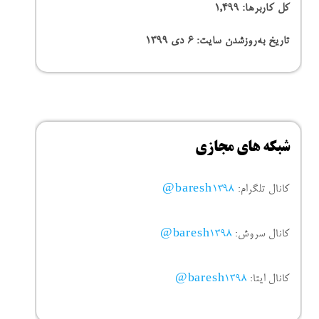
کل کاربرها:
1,499
تاریخ به‌روزشدن سایت:
۶ دی ۱۳۹۹
شبکه های مجازی
کانال تلگرام:
baresh1398@
کانال سروش:
baresh1398@
کانال ایتا:
baresh1398@