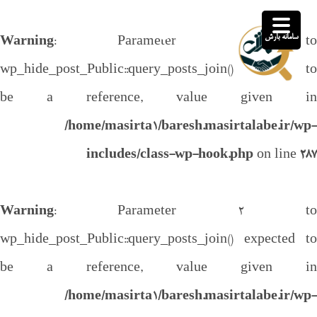
سامانه بارش
سامانه بارش
Warning
: Parameter 2 t
بهینه سازی انجام رسالت های شغلی
wp_hide_post_Public::query_posts_join() expected 
be a reference, value given i
/home/masirta1/baresh.masirtalabe.ir/w
includes/class-wp-hook.php
on line
2
Warning
: Parameter 2 t
wp_hide_post_Public::query_posts_join() expected 
be a reference, value given i
/home/masirta1/baresh.masirtalabe.ir/w