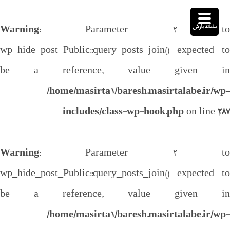
سامانه بارش
Warning
: Parameter 2 to
wp_hide_post_Public::query_posts_join() expected to
be a reference, value given in
/home/masirta1/baresh.masirtalabe.ir/wp-
includes/class-wp-hook.php
on line
287
Warning
: Parameter 2 to
wp_hide_post_Public::query_posts_join() expected to
be a reference, value given in
/home/masirta1/baresh.masirtalabe.ir/wp-