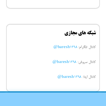
شبکه های مجازی
کانال تلگرام:
baresh1398@
کانال سروش:
baresh1398@
کانال ایتا:
baresh1398@