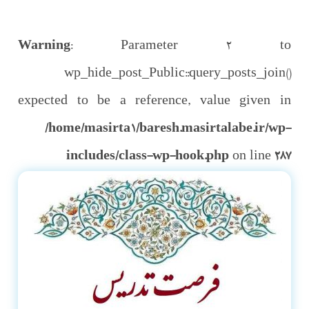
Warning
: Parameter 2 to
wp_hide_post_Public::query_posts_join()
expected to be a reference, value given in
/home/masirta1/baresh.masirtalabe.ir/wp-
includes/class-wp-hook.php
on line
287