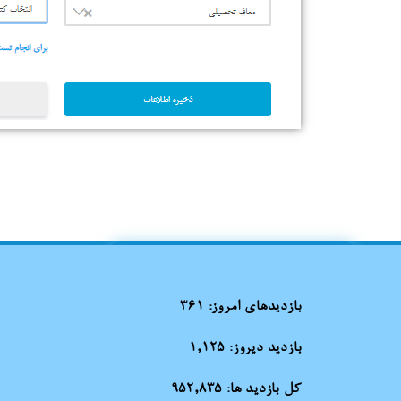
بازدیدهای امروز:
361
بازدید دیروز:
1,125
کل بازدید ها:
952,835