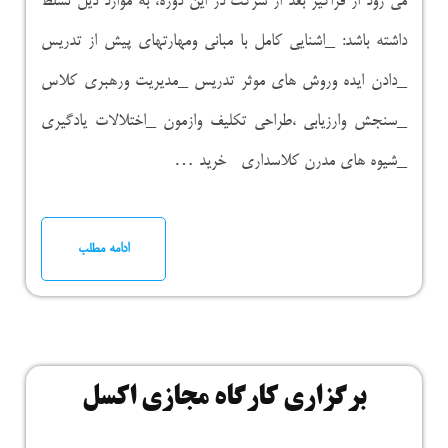
می رود از فراگیر بعد از شرکت در این دوره، به موارد ذیل تسلط
داشته باشد: _اشنایی کامل با مبانی ومهارتهای پیش از تدریس
_دادن ایده وروش های موثر تدریس _مدیریت ورهبری کلاس
_سنجش وارزیابی ،طراحی تکلیف وازمون _اختلالات یادگیری
_شیوه های مدرن کلاسداری خرید …
ادامه مطلب
برگزاری کارگاه مجازی اکسل