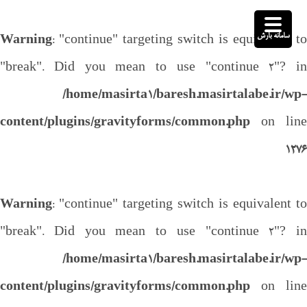
سامانه بارش
Warning
: "continue" targeting switch is equivalent to
"break". Did you mean to use "continue 2"? in
/home/masirta1/baresh.masirtalabe.ir/wp-
content/plugins/gravityforms/common.php
on line
1276
Warning
: "continue" targeting switch is equivalent to
"break". Did you mean to use "continue 2"? in
/home/masirta1/baresh.masirtalabe.ir/wp-
content/plugins/gravityforms/common.php
on line