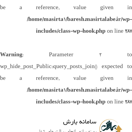
be a reference, value given in
/home/masirta1/baresh.masirtalabe.ir/wp-
includes/class-wp-hook.php
on line
287
Warning
: Parameter 2 to
wp_hide_post_Public::query_posts_join() expected to
be a reference, value given in
/home/masirta1/baresh.masirtalabe.ir/wp-
includes/class-wp-hook.php
on line
287
سامانه بارش