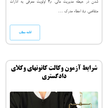
شدن در حیطه مدیریت مالی. ۴٫ اولویت معرفی به ادارات
متقاضی. ۵٫ اعطاء مدرک …
ادامه مطلب
شرایط آزمون وکالت کانونهای وکلای
دادگستری