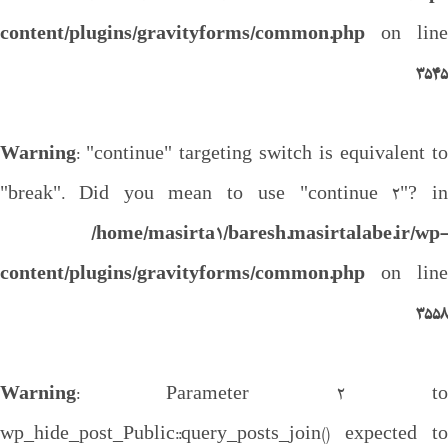
content/plugins/gravityforms/common.php
on line
3545
Warning
: "continue" targeting switch is equivalent to
"break". Did you mean to use "continue 2"? in
/home/masirta1/baresh.masirtalabe.ir/wp-
content/plugins/gravityforms/common.php
on line
3558
Warning
: Parameter 2 to
wp_hide_post_Public::query_posts_join() expected to