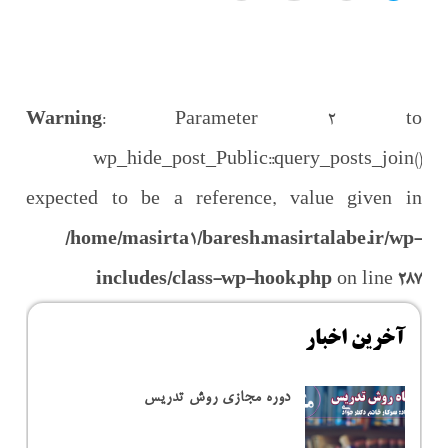
Warning
: Parameter 2 to
wp_hide_post_Public::query_posts_join()
expected to be a reference, value given in
/home/masirta1/baresh.masirtalabe.ir/wp-
includes/class-wp-hook.php
on line
287
آخرین اخبار
دوره مجازی روش تدریس