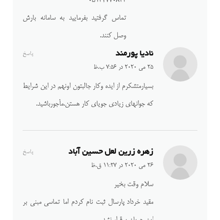
۰۵۱۳۲۷۷۰۸۴۳
تماس گرفتید بفرمایید به سامانه بارش
وصل کنند.
نادیا پورمند
پاسخ
25 می 2020 در 7:56 ب.ظ
بسیارمتشکرم از ایده وکار جالبتون اونهم در این شرایط
که جوانهای زیادی جویای کار هستن.مأجورباشید.
زهره زرین لعل حسین آباد
پاسخ
26 می 2020 در 11:27 ق.ظ
سلام وقت بخیر
مقید خرداد پارسال ثبت نام کردم اما تماسی مبنی بر
این جریان برقرار نشد .