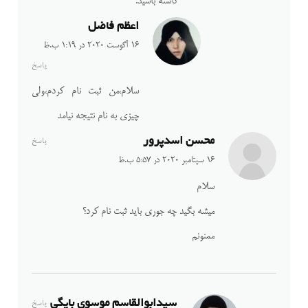
داشته باشید.
اعظم فاضل
16 آگوست 2020 در 1:19 ب.ظ
پاسخ
سلام،من ثبت نام کردم،ولی
چیزی به نام نتیجه نیامد
محسن اسدپرور
پاسخ
16 سپتامبر 2020 در 5:57 ب.ظ
سلام
میشه بگید چه جوری باید ثبت نام کرد؟
ممنونم
سیدابوالقاسم موسوی بایگی
پاسخ