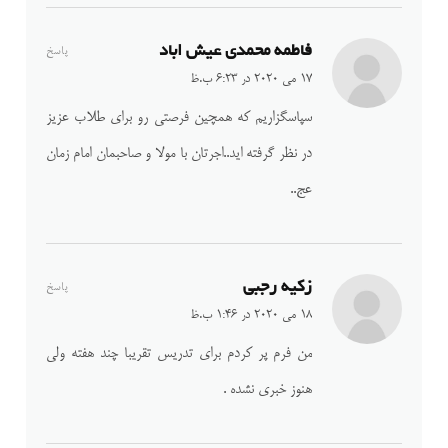
فاطمه محمدی عیش اباد
پاسخ
17 می 2020 در 6:23 ب.ظ
سپاسگزاریم که همچین فرصتی رو برای طلاب عزیز
در نظر گرفته اید..اجرتان با مولا و صاحبمان امام زمان
عج..
زکیه رجبی
پاسخ
18 می 2020 در 1:46 ب.ظ
من فرم پر کردم برای تدریس تقریبا چند هفته ولی
هنوز خبری نشده .