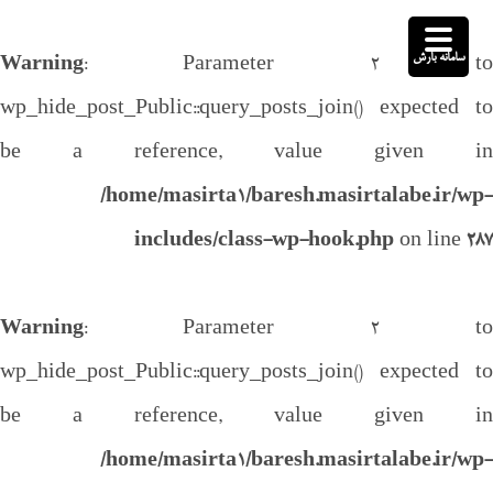
سامانه بارش
Warning
: Parameter 2 to
wp_hide_post_Public::query_posts_join() expected to
be a reference, value given in
/home/masirta1/baresh.masirtalabe.ir/wp-
includes/class-wp-hook.php
on line
287
Warning
: Parameter 2 to
wp_hide_post_Public::query_posts_join() expected to
be a reference, value given in
/home/masirta1/baresh.masirtalabe.ir/wp-