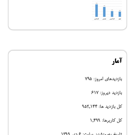
آمار
بازدیدهای امروز:
795
بازدید دیروز:
617
کل بازدید ها:
952,144
کل کاربرها:
1,499
تاریخ به‌روزشدن سایت:
۶ دی ۱۳۹۹