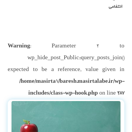
انتفاعی
Warning
: Parameter 2 to
wp_hide_post_Public::query_posts_join()
expected to be a reference, value given in
/home/masirta1/baresh.masirtalabe.ir/wp-
includes/class-wp-hook.php
on line
287