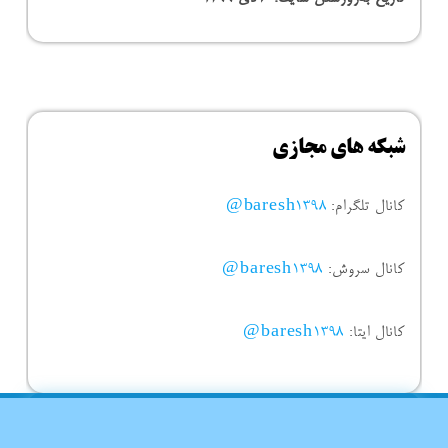
شبکه های مجازی
کانال تلگرام:
baresh1398@
کانال سروش:
baresh1398@
کانال ایتا:
baresh1398@