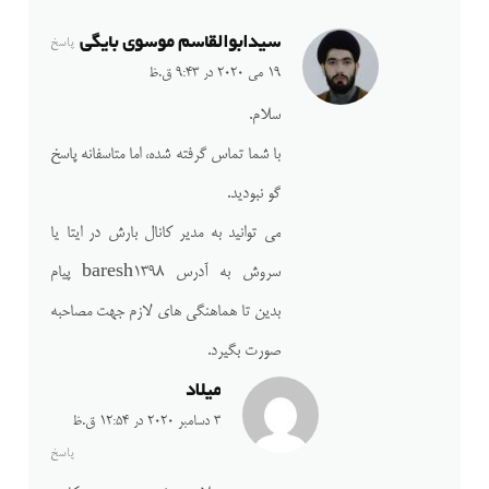
سیدابوالقاسم موسوی بایگی
پاسخ
19 می 2020 در 9:43 ق.ظ
سلام.
با شما تماس گرفته شده، اما متاسفانه پاسخ
گو نبودید.
می توانید به مدیر کانال بارش در ایتا یا
سروش به آدرس baresh1398 پیام
بدین تا هماهنگی های لازم جهت مصاحبه
صورت بگیرد.
میلاد
3 دسامبر 2020 در 12:54 ق.ظ
پاسخ