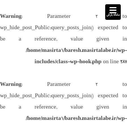
سامانه بارش
Warning
: Parameter 2 to
wp_hide_post_Public::query_posts_join() expected to
be a reference, value given in
/home/masirta1/baresh.masirtalabe.ir/wp-
includes/class-wp-hook.php
on line
287
Warning
: Parameter 2 to
wp_hide_post_Public::query_posts_join() expected to
be a reference, value given in
/home/masirta1/baresh.masirtalabe.ir/wp-