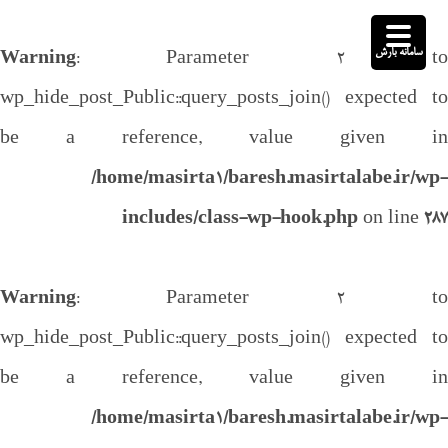
سامانه بارش
Warning
: Parameter 2 to
wp_hide_post_Public::query_posts_join() expected to
be a reference, value given in
/home/masirta1/baresh.masirtalabe.ir/wp-
includes/class-wp-hook.php
on line
287
Warning
: Parameter 2 to
wp_hide_post_Public::query_posts_join() expected to
be a reference, value given in
/home/masirta1/baresh.masirtalabe.ir/wp-