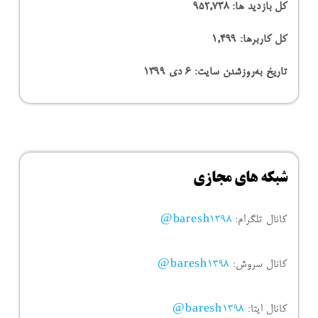
کل بازدید ها:
952,738
کل کاربرها:
1,499
تاریخ به‌روزشدن سایت:
۶ دی ۱۳۹۹
شبکه های مجازی
کانال تلگرام:
baresh1398@
کانال سروش:
baresh1398@
کانال ایتا:
baresh1398@