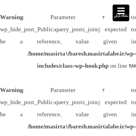
سامانه بارش
Warning
: Parameter 2 to
wp_hide_post_Public::query_posts_join() expected to
be a reference, value given in
/home/masirta1/baresh.masirtalabe.ir/wp-
includes/class-wp-hook.php
on line
287
Warning
: Parameter 2 to
wp_hide_post_Public::query_posts_join() expected to
be a reference, value given in
/home/masirta1/baresh.masirtalabe.ir/wp-