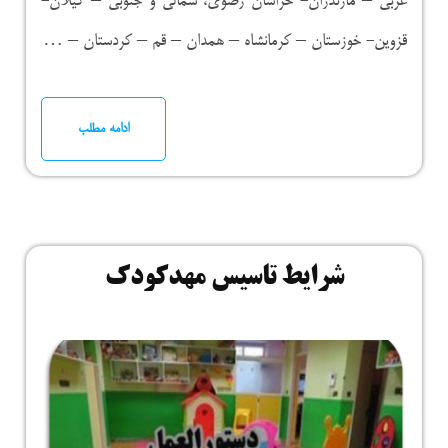
غربی – مازندران- خراسان رضوی، شمالی و جنوبی – گیلان-
قزوین- خوزستان – کرمانشاه – همدان – قم – کردستان – …
ادامه مطلب
شرایط تاسیس مهدکودک