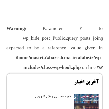
Warning
: Parameter 2 to
wp_hide_post_Public::query_posts_join()
expected to be a reference, value given in
/home/masirta1/baresh.masirtalabe.ir/wp-
includes/class-wp-hook.php
on line
287
آخرین اخبار
دوره مجازی روش تدریس