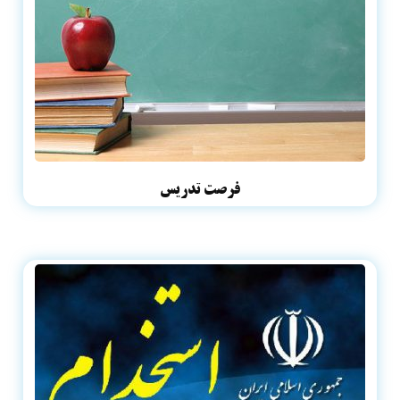
فرصت تدریس