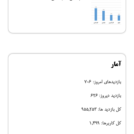
آمار
بازدیدهای امروز:
706
بازدید دیروز:
626
کل بازدید ها:
955,253
کل کاربرها:
1,499