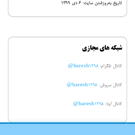
تاریخ به‌روزشدن سایت:
۶ دی ۱۳۹۹
شبکه های مجازی
کانال تلگرام:
baresh1398@
کانال سروش:
baresh1398@
کانال ایتا:
baresh1398@