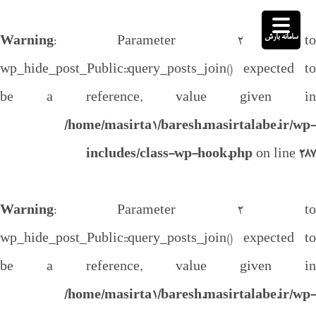
سامانه بارش
Warning
: Parameter 2 to
wp_hide_post_Public::query_posts_join() expected to
be a reference, value given in
/home/masirta1/baresh.masirtalabe.ir/wp-
includes/class-wp-hook.php
on line
287
Warning
: Parameter 2 to
wp_hide_post_Public::query_posts_join() expected to
be a reference, value given in
/home/masirta1/baresh.masirtalabe.ir/wp-