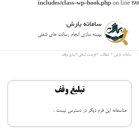
includes/class-wp-hook.php
on line
287
سامانه بارش
بهینه سازی انجام رسالت های شغلی
سامانه بارش
>
مطالب
>
فرصت شغلی
>
تبلیغ وقف
تبلیغ وقف
متاسفانه این فرم دیگر در دسترس نیست .