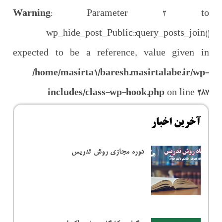
Warning
: Parameter 2 to
wp_hide_post_Public::query_posts_join()
expected to be a reference, value given in
/home/masirta1/baresh.masirtalabe.ir/wp-
includes/class-wp-hook.php
on line
287
آخرین اخبار
دوره مجازی روش تدریس