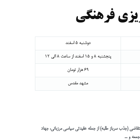
باط با ما
‌ریزی فرهنگی
دوشنبه 5 اسفند
پنجشنبه 8 و 15 اسفند از ساعت 8 الی 12
69 هزار تومان
مشهد مقدس
قاضی (جذب سرباز طلبه) از جمله عقیدتی سیاسی مرزبانی، جهاد
عه و ...