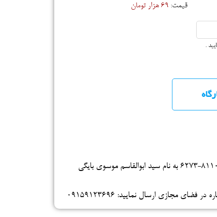
قیمت:
69 هزار تومان
یید .
 فضای مجازی ارسال نمایید: 09159123696