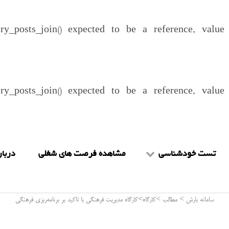
ery_posts_join() expected to be a reference, valu
ery_posts_join() expected to be a reference, valu
تست خودشناسی
مشاهده فرصت های شغلی
دربار
تست mbti
شرا
سامانه بارش
>
مطالب
>
کارگاه
>
کارگاه مدیریت فرهنگی با تاکید بر برنامه‌ریزی فرهنگی
تست هالند
را