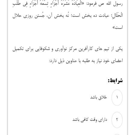
رسول الله ص فرمود: «الْعِبَادَهُ عَشَرَهُ أَجْزَاءٍ تِسْعَهُ أَجْزَاءٍ فِی طَلَبِ
الْحَلَالِ؛ عبادت ده بخش است؛ نُه بخش آن، جُستن روزى حلال
است»
یکی از تیم های کارآفرین مرکز نوآوری و شکوفایی برای تکمیل
اعضای خود نیاز به طلبه با عناوین ذیل دارد:
شرایط:
خلاق باشد
دارای وقت کافی باشد