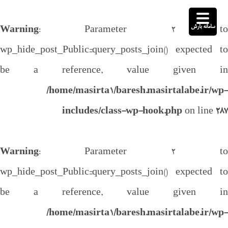
سامانه بارش
Warning
: Parameter 2 to
wp_hide_post_Public::query_posts_join() expected to
be a reference, value given in
/home/masirta1/baresh.masirtalabe.ir/wp-
includes/class-wp-hook.php
on line
287
Warning
: Parameter 2 to
wp_hide_post_Public::query_posts_join() expected to
be a reference, value given in
/home/masirta1/baresh.masirtalabe.ir/wp-