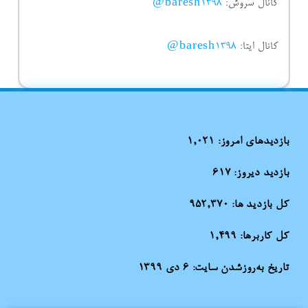
کانال سروش:
baresh1398@
کانال ایتا:
baresh1398@
بازدیدهای امروز:
1,021
بازدید دیروز:
617
کل بازدید ها:
952,370
کل کاربرها:
1,499
تاریخ به‌روزشدن سایت:
۶ دی ۱۳۹۹