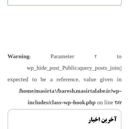
Warning
: Parameter 2 to
wp_hide_post_Public::query_posts_join()
expected to be a reference, value given in
/home/masirta1/baresh.masirtalabe.ir/wp-
includes/class-wp-hook.php
on line
287
آخرین اخبار