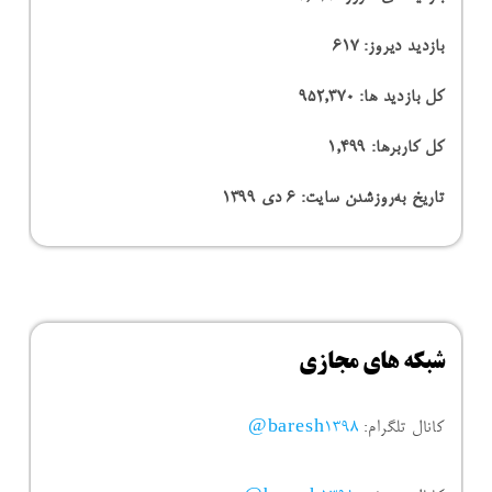
بازدید دیروز:
617
کل بازدید ها:
952,370
کل کاربرها:
1,499
تاریخ به‌روزشدن سایت:
۶ دی ۱۳۹۹
شبکه های مجازی
کانال تلگرام:
baresh1398@