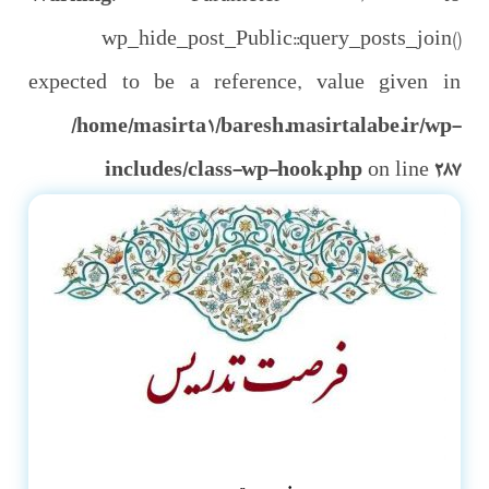
wp_hide_post_Public::query_posts_join()
expected to be a reference, value given in
/home/masirta1/baresh.masirtalabe.ir/wp-
includes/class-wp-hook.php
on line
287