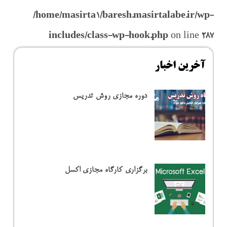
/home/masirta1/baresh.masirtalabe.ir/wp-
includes/class-wp-hook.php
on line
287
آخرین اخبار
دوره مجازی روش تدریس
برگزاری کارگاه مجازی اکسل