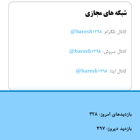
شبکه های مجازی
کانال تلگرام:
baresh1398@
کانال سروش:
baresh1398@
کانال ایتا:
baresh1398@
بازدیدهای امروز:
328
بازدید دیروز:
497