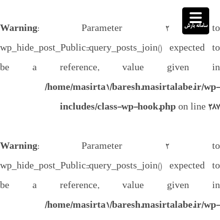
سامانه بارش
Warning
: Parameter 2 to
wp_hide_post_Public::query_posts_join() expected to
be a reference, value given in
/home/masirta1/baresh.masirtalabe.ir/wp-
includes/class-wp-hook.php
on line
287
Warning
: Parameter 2 to
wp_hide_post_Public::query_posts_join() expected to
be a reference, value given in
/home/masirta1/baresh.masirtalabe.ir/wp-