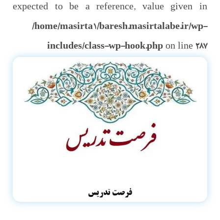
expected to be a reference, value given in
/home/masirta1/baresh.masirtalabe.ir/wp-
includes/class-wp-hook.php
on line
287
فرصت تدریس