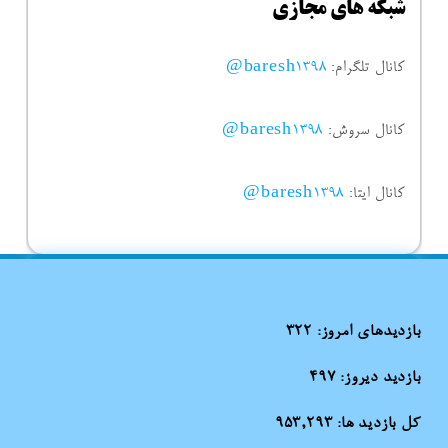
شبکه های مجازی
کانال تلگرام:
baresh1398@
کانال سروش:
baresh1398@
کانال ایتا:
baresh1398@
بازدیدهای امروز:
322
بازدید دیروز:
497
کل بازدید ها:
953,293