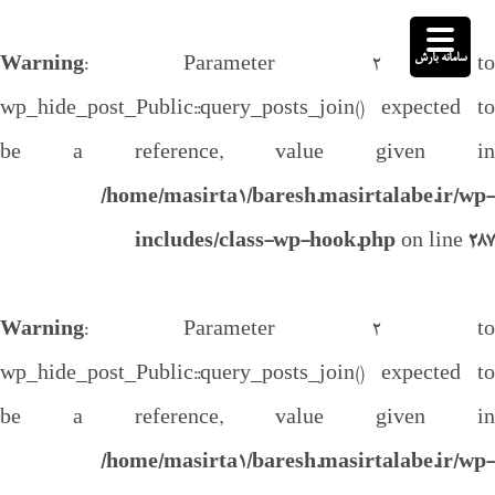
سامانه بارش
Warning
: Parameter 2 to
wp_hide_post_Public::query_posts_join() expected to
be a reference, value given in
/home/masirta1/baresh.masirtalabe.ir/wp-
includes/class-wp-hook.php
on line
287
Warning
: Parameter 2 to
wp_hide_post_Public::query_posts_join() expected to
be a reference, value given in
/home/masirta1/baresh.masirtalabe.ir/wp-