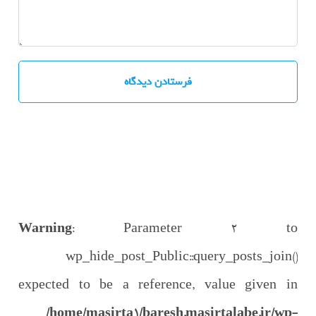
Warning
: Parameter 2 to
wp_hide_post_Public::query_posts_join()
expected to be a reference, value given in
/home/masirta1/baresh.masirtalabe.ir/wp-