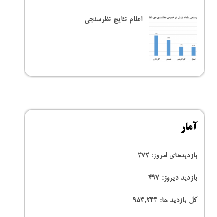
اعلام نتایج نظرسنجی
آمار
بازدیدهای امروز:
272
بازدید دیروز:
497
کل بازدید ها:
953,243