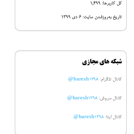
کل کاربرها:
1,499
تاریخ به‌روزشدن سایت:
۶ دی ۱۳۹۹
شبکه های مجازی
کانال تلگرام:
baresh1398@
کانال سروش:
baresh1398@
کانال ایتا:
baresh1398@