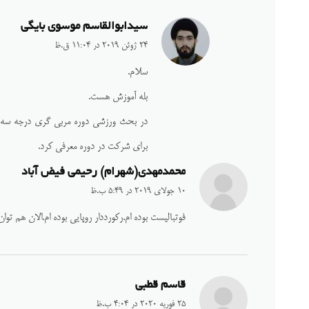
سیدابوالقاسم موسوی بایگی
24 ژوئن 2019 در 11:04 ق.ظ
سلام.
بله آموزش هست.
برای شرکت در دوره معرفی کرد.
محمدمهدی(شهرام) رحیمی فیض آباد
10 جولای 2019 در 5:49 ب.ظ
فوتبالیست بوده ام.رکورددار روپایی بوده ام.الان هم توا
قاسم قطبی
25 فوریه 2020 در 4:04 ب.ظ