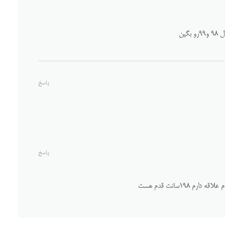
گین
پاسخ
پاسخ
 ۱۹۸سانت قدم هست