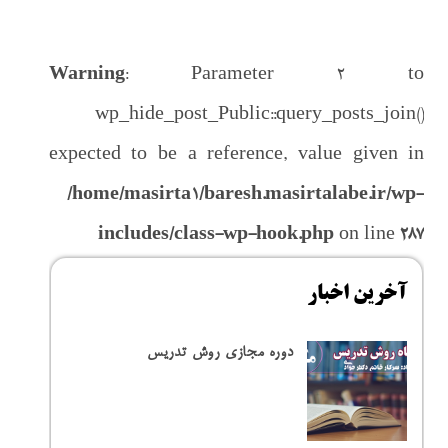
باط با ما
Warning
: Parameter 2 to
wp_hide_post_Public::query_posts_join()
expected to be a reference, value given in
/home/masirta1/baresh.masirtalabe.ir/wp-
includes/class-wp-hook.php
on line
287
آخرین اخبار
دوره مجازی روش تدریس