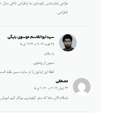
طراحی یابازسازس یانوسازی بنا یاطراحی داخلی منزل داش
تاطراحی .
سیدابوالقاسم موسوی بایگی
25 فوریه 2019 در 11:22 ق.ظ
با سلام.
ممنون از پیامتون.
لطفا این ایدتون را در سایت مسیر طلبه قسمت
مصطفی
24 ژوئن 2019 در 10:30 ق.ظ
باسلام الان ماها که صفر کیلومتریم چیکار کنیم اموزش