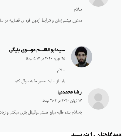
سلام
ممنون میشم زمان و شرایط آزمون قوه ی قضاییه در سال ۹۸ و۹۹رو ب
سیدابوالقاسم موسوی بایگی
25 فوریه 2020 در 5:17 ب.ظ
سلام.
باید از سایت مسیر طلبه سوال کنید.
رضا محمدنیا
17 ژوئن 2020 در 2:04 ب.ظ
باسلام بنده طلبه مبلغ هستم .والیبال بازی میکنم و زیادم علاقه دارم
دیدگاهتان را بنویسید