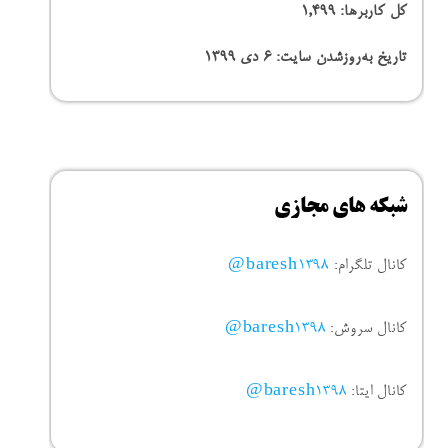
کل کاربرها:
1,499
تاریخ به‌روزشدن سایت:
۶ دی ۱۳۹۹
شبکه های مجازی
کانال تلگرام:
baresh1398@
کانال سروش:
baresh1398@
کانال ایتا:
baresh1398@