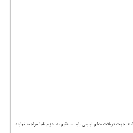
شند جهت دریافت حکم تبلیغی باید مستقیم به اعزام ناجا مراجعه نمایند