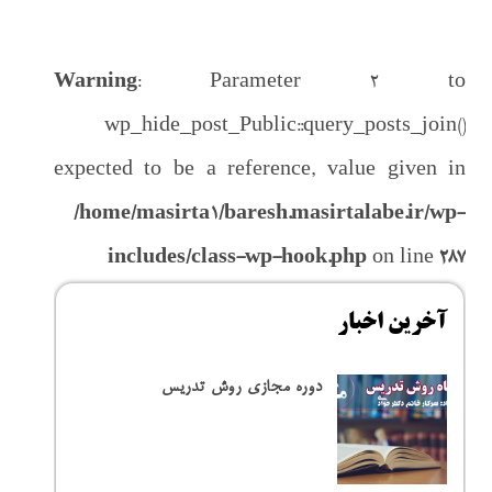
باط با ما
Warning
: Parameter 2 to
wp_hide_post_Public::query_posts_join()
expected to be a reference, value given in
/home/masirta1/baresh.masirtalabe.ir/wp-
includes/class-wp-hook.php
on line
287
آخرین اخبار
دوره مجازی روش تدریس