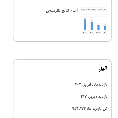
اعلام نتایج نظرسنجی
آمار
بازدیدهای امروز:
202
بازدید دیروز:
497
کل بازدید ها:
953,173