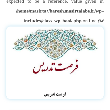
expected to be a reference, value given in
/home/masirta1/baresh.masirtalabe.ir/wp-
includes/class-wp-hook.php
on line
287
فرصت تدریس