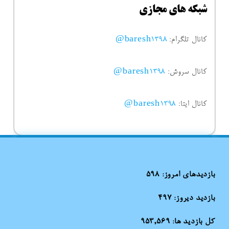
شبکه های مجازی
کانال تلگرام:
baresh1398@
کانال سروش:
baresh1398@
کانال ایتا:
baresh1398@
بازدیدهای امروز:
598
بازدید دیروز:
497
کل بازدید ها:
953,569