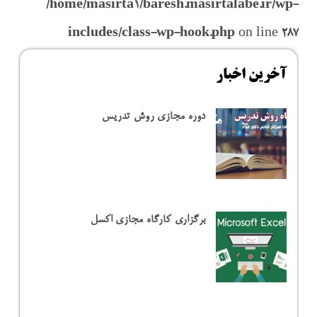
/home/masirta1/baresh.masirtalabe.ir/wp-
includes/class-wp-hook.php
on line
287
آخرین اخبار
دوره مجازی روش تدریس
برگزاری کارگاه مجازی اکسل