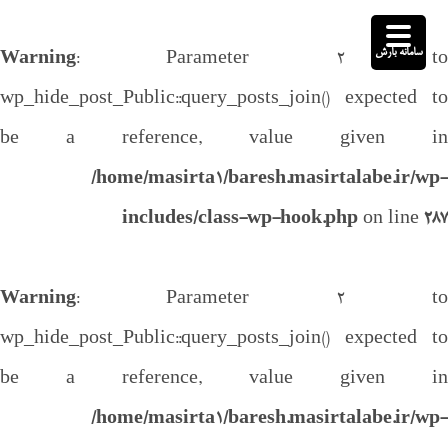
سامانه بارش
Warning
: Parameter 2 to
wp_hide_post_Public::query_posts_join() expected to
be a reference, value given in
/home/masirta1/baresh.masirtalabe.ir/wp-
includes/class-wp-hook.php
on line
287
Warning
: Parameter 2 to
wp_hide_post_Public::query_posts_join() expected to
be a reference, value given in
/home/masirta1/baresh.masirtalabe.ir/wp-