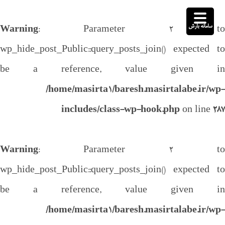
سامانه بارش
Warning
: Parameter 2 to
wp_hide_post_Public::query_posts_join() expected to
be a reference, value given in
/home/masirta1/baresh.masirtalabe.ir/wp-
includes/class-wp-hook.php
on line
287
Warning
: Parameter 2 to
wp_hide_post_Public::query_posts_join() expected to
be a reference, value given in
/home/masirta1/baresh.masirtalabe.ir/wp-