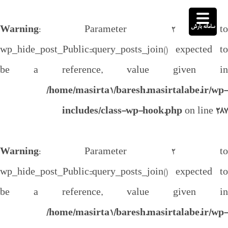
سامانه بارش
Warning
: Parameter 2 to
wp_hide_post_Public::query_posts_join() expected to
be a reference, value given in
/home/masirta1/baresh.masirtalabe.ir/wp-
includes/class-wp-hook.php
on line
287
Warning
: Parameter 2 to
wp_hide_post_Public::query_posts_join() expected to
be a reference, value given in
/home/masirta1/baresh.masirtalabe.ir/wp-