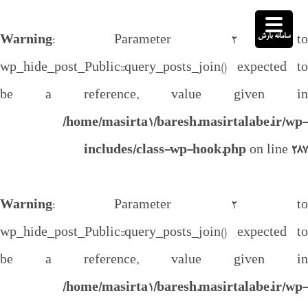
سامانه بارش
Warning
: Parameter 2 to
wp_hide_post_Public::query_posts_join() expected to
be a reference, value given in
/home/masirta1/baresh.masirtalabe.ir/wp-
includes/class-wp-hook.php
on line
287
Warning
: Parameter 2 to
wp_hide_post_Public::query_posts_join() expected to
be a reference, value given in
/home/masirta1/baresh.masirtalabe.ir/wp-