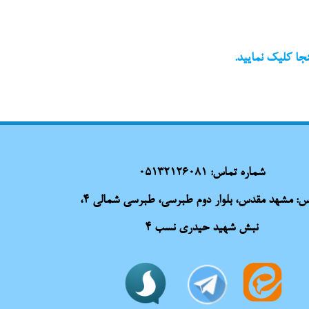
ا کلیک نمایید.
شماره تماس:
05132126081
آدرس: مشهد مقدس، بلوار دوم طبرسی، طبرسی شمالی 4،
نبش شهید حیدری نسب 4