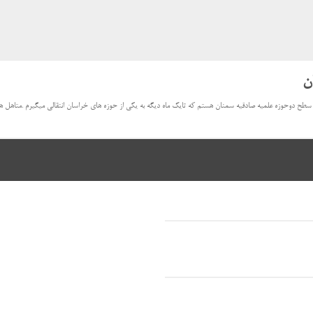
ن
 سطح دوحوزه علمیه صادقیه سمنان هستم که تایک ماه دیگه به یکی از حوزه های خراسان انتقالی میگیرم .متاهل 