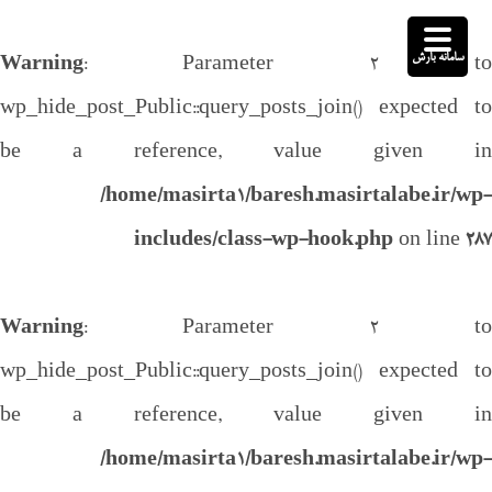
سامانه بارش
Warning
: Parameter 2 to
wp_hide_post_Public::query_posts_join() expected to
be a reference, value given in
/home/masirta1/baresh.masirtalabe.ir/wp-
includes/class-wp-hook.php
on line
287
Warning
: Parameter 2 to
wp_hide_post_Public::query_posts_join() expected to
be a reference, value given in
/home/masirta1/baresh.masirtalabe.ir/wp-