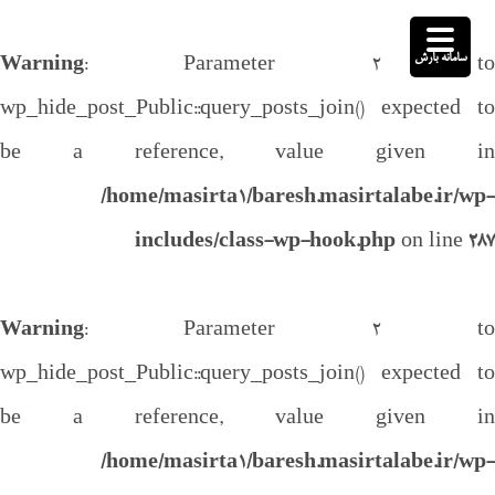
سامانه بارش
Warning
: Parameter 2 to
wp_hide_post_Public::query_posts_join() expected to
be a reference, value given in
/home/masirta1/baresh.masirtalabe.ir/wp-
includes/class-wp-hook.php
on line
287
Warning
: Parameter 2 to
wp_hide_post_Public::query_posts_join() expected to
be a reference, value given in
/home/masirta1/baresh.masirtalabe.ir/wp-