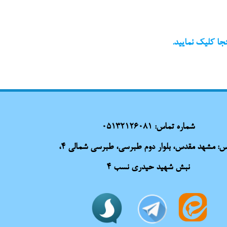
ا کلیک نمایید.
شماره تماس:
05132126081
آدرس: مشهد مقدس، بلوار دوم طبرسی، طبرسی شمالی 4،
نبش شهید حیدری نسب 4