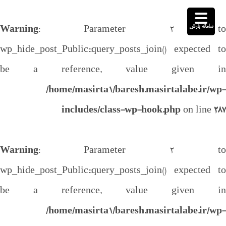
سامانه بارش
Warning
: Parameter 2 to
wp_hide_post_Public::query_posts_join() expected to
be a reference, value given in
/home/masirta1/baresh.masirtalabe.ir/wp-
includes/class-wp-hook.php
on line
287
Warning
: Parameter 2 to
wp_hide_post_Public::query_posts_join() expected to
be a reference, value given in
/home/masirta1/baresh.masirtalabe.ir/wp-