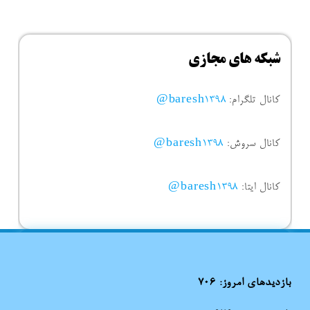
شبکه های مجازی
کانال تلگرام:
baresh1398@
کانال سروش:
baresh1398@
کانال ایتا:
baresh1398@
بازدیدهای امروز:
706