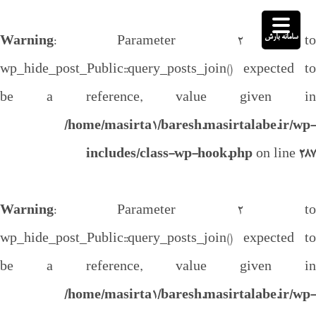
سامانه بارش
Warning
: Parameter 2 to
wp_hide_post_Public::query_posts_join() expected to
be a reference, value given in
/home/masirta1/baresh.masirtalabe.ir/wp-
includes/class-wp-hook.php
on line
287
Warning
: Parameter 2 to
wp_hide_post_Public::query_posts_join() expected to
be a reference, value given in
/home/masirta1/baresh.masirtalabe.ir/wp-