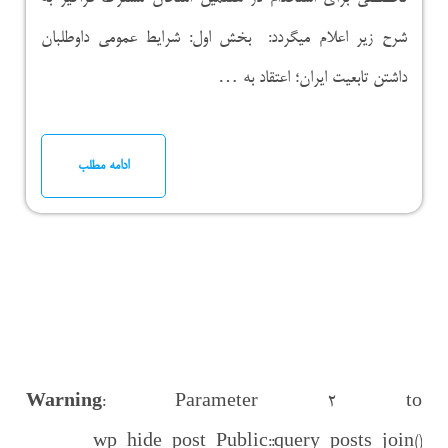
شرح زیر اعلام میگردد: بخش اول: شرایط عمومی داوطلبان
داشتن تابعیت ایران؛ اعتقاد به …
ادامه مطلب
Warning
: Parameter 2 to
wp_hide_post_Public::query_posts_join()