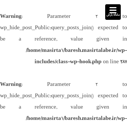
سامانه بارش
Warning
: Parameter 2 to
wp_hide_post_Public::query_posts_join() expected to
be a reference, value given in
/home/masirta1/baresh.masirtalabe.ir/wp-
includes/class-wp-hook.php
on line
287
Warning
: Parameter 2 to
wp_hide_post_Public::query_posts_join() expected to
be a reference, value given in
/home/masirta1/baresh.masirtalabe.ir/wp-