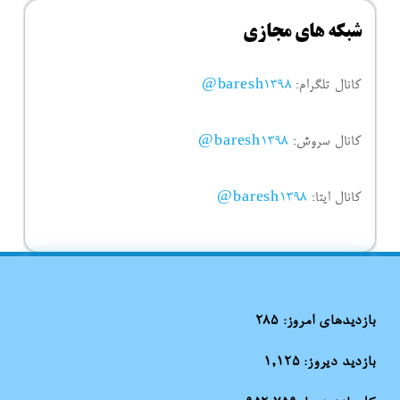
شبکه های مجازی
کانال تلگرام:
baresh1398@
کانال سروش:
baresh1398@
کانال ایتا:
baresh1398@
بازدیدهای امروز:
285
بازدید دیروز:
1,125