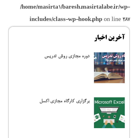
/home/masirta1/baresh.masirtalabe.ir/wp-
includes/class-wp-hook.php
on line
287
آخرین اخبار
دوره مجازی روش تدریس
برگزاری کارگاه مجازی اکسل