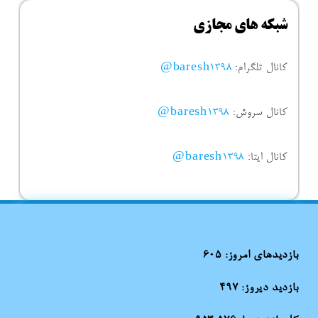
شبکه های مجازی
کانال تلگرام:
baresh1398@
کانال سروش:
baresh1398@
کانال ایتا:
baresh1398@
بازدیدهای امروز:
605
بازدید دیروز:
497