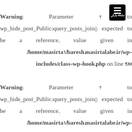
سامانه بارش
Warning
: Parameter 2 to
wp_hide_post_Public::query_posts_join() expected to
be a reference, value given in
/home/masirta1/baresh.masirtalabe.ir/wp-
includes/class-wp-hook.php
on line
287
Warning
: Parameter 2 to
wp_hide_post_Public::query_posts_join() expected to
be a reference, value given in
/home/masirta1/baresh.masirtalabe.ir/wp-