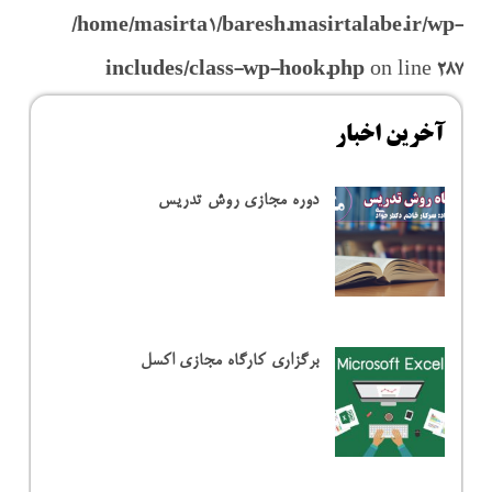
/home/masirta1/baresh.masirtalabe.ir/wp-
includes/class-wp-hook.php
on line
287
آخرین اخبار
دوره مجازی روش تدریس
برگزاری کارگاه مجازی اکسل