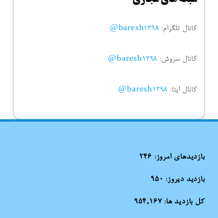
شبکه های مجازی
کانال تلگرام:
baresh1398@
کانال سروش:
baresh1398@
کانال ایتا:
baresh1398@
بازدیدهای امروز:
246
بازدید دیروز:
950
کل بازدید ها:
954,167