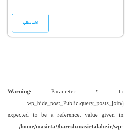
ادامه مطلب
Warning
: Parameter 2 to
wp_hide_post_Public::query_posts_join()
expected to be a reference, value given in
/home/masirta1/baresh.masirtalabe.ir/wp-