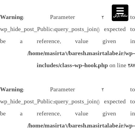
سامانه بارش
Warning
: Parameter 2 to
wp_hide_post_Public::query_posts_join() expected to
be a reference, value given in
/home/masirta1/baresh.masirtalabe.ir/wp-
includes/class-wp-hook.php
on line
287
Warning
: Parameter 2 to
wp_hide_post_Public::query_posts_join() expected to
be a reference, value given in
/home/masirta1/baresh.masirtalabe.ir/wp-