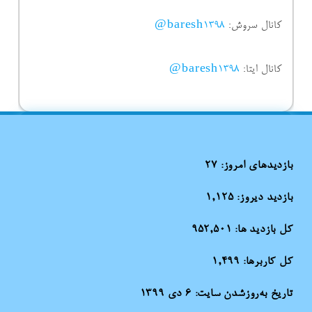
کانال سروش:
baresh1398@
کانال ایتا:
baresh1398@
بازدیدهای امروز:
27
بازدید دیروز:
1,125
کل بازدید ها:
952,501
کل کاربرها:
1,499
تاریخ به‌روزشدن سایت:
۶ دی ۱۳۹۹