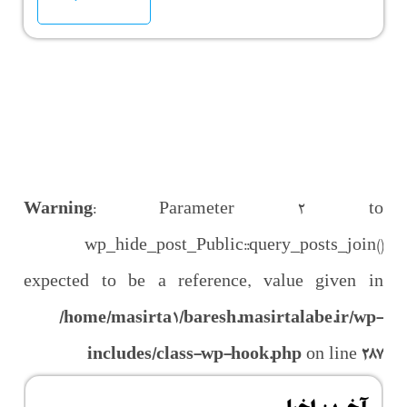
Warning
: Parameter 2 to
wp_hide_post_Public::query_posts_join()
expected to be a reference, value given in
/home/masirta1/baresh.masirtalabe.ir/wp-
includes/class-wp-hook.php
on line
287