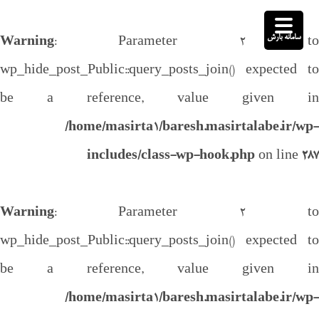
سامانه بارش
Warning
: Parameter 2 to
wp_hide_post_Public::query_posts_join() expected to
be a reference, value given in
/home/masirta1/baresh.masirtalabe.ir/wp-
includes/class-wp-hook.php
on line
287
Warning
: Parameter 2 to
wp_hide_post_Public::query_posts_join() expected to
be a reference, value given in
/home/masirta1/baresh.masirtalabe.ir/wp-