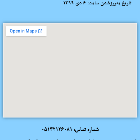
تاریخ به‌روزشدن سایت:
۶ دی ۱۳۹۹
شماره تماس:
05132126081