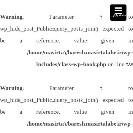
سامانه بارش
Warning
: Parameter 2 to
wp_hide_post_Public::query_posts_join() expected to
be a reference, value given in
/home/masirta1/baresh.masirtalabe.ir/wp-
includes/class-wp-hook.php
on line
287
Warning
: Parameter 2 to
wp_hide_post_Public::query_posts_join() expected to
be a reference, value given in
/home/masirta1/baresh.masirtalabe.ir/wp-