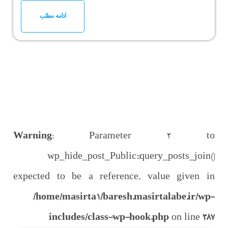
ادامه مطلب
Warning
: Parameter 2 to
wp_hide_post_Public::query_posts_join()
expected to be a reference, value given in
/home/masirta1/baresh.masirtalabe.ir/wp-
includes/class-wp-hook.php
on line
287