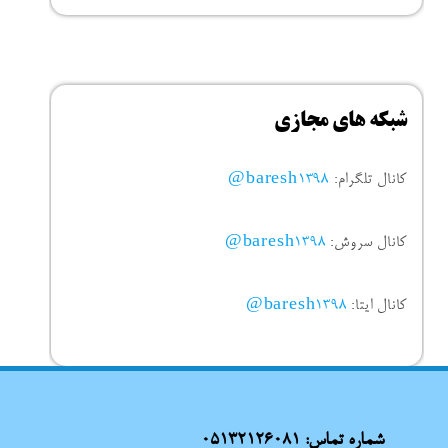
شبکه های مجازی
کانال تلگرام:
baresh1398@
کانال سروش:
baresh1398@
کانال ایتا:
baresh1398@
شماره تماس:
05132126081