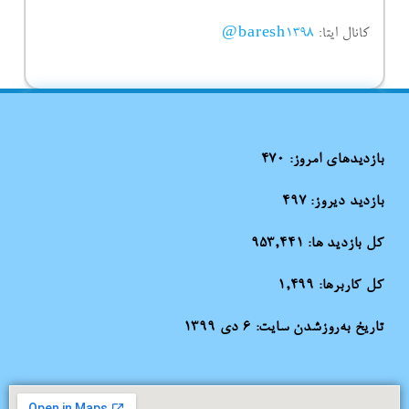
کانال ایتا:
baresh1398@
بازدیدهای امروز:
470
بازدید دیروز:
497
کل بازدید ها:
953,441
کل کاربرها:
1,499
تاریخ به‌روزشدن سایت:
۶ دی ۱۳۹۹