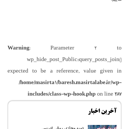
Warning
: Parameter 2 to
wp_hide_post_Public::query_posts_join()
expected to be a reference, value given in
/home/masirta1/baresh.masirtalabe.ir/wp-
includes/class-wp-hook.php
on line
287
آخرین اخبار
دوره مجازی روش تدریس