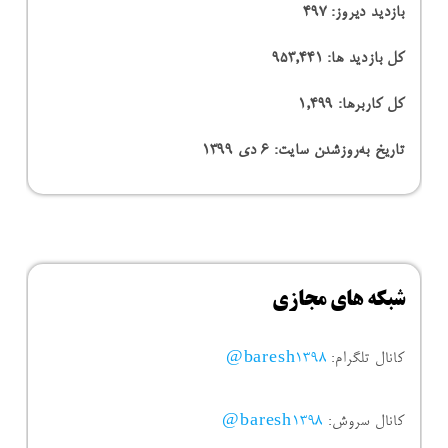
بازدید دیروز:
497
کل بازدید ها:
953,441
کل کاربرها:
1,499
تاریخ به‌روزشدن سایت:
۶ دی ۱۳۹۹
شبکه های مجازی
کانال تلگرام:
baresh1398@
کانال سروش:
baresh1398@