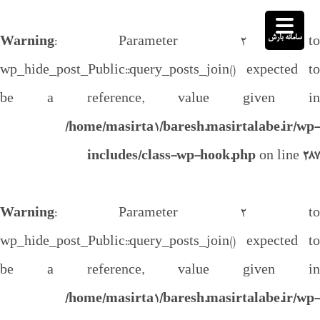
سامانه بارش
Warning
: Parameter 2 to
wp_hide_post_Public::query_posts_join() expected to
be a reference, value given in
/home/masirta1/baresh.masirtalabe.ir/wp-
includes/class-wp-hook.php
on line
287
Warning
: Parameter 2 to
wp_hide_post_Public::query_posts_join() expected to
be a reference, value given in
/home/masirta1/baresh.masirtalabe.ir/wp-