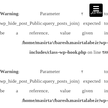
سامانه بارش
Warning
: Parameter 2 to
wp_hide_post_Public::query_posts_join() expected to
be a reference, value given in
/home/masirta1/baresh.masirtalabe.ir/wp-
includes/class-wp-hook.php
on line
287
Warning
: Parameter 2 to
wp_hide_post_Public::query_posts_join() expected to
be a reference, value given in
/home/masirta1/baresh.masirtalabe.ir/wp-