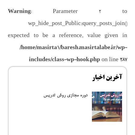
Warning
: Parameter 2 to
wp_hide_post_Public::query_posts_join()
expected to be a reference, value given in
/home/masirta1/baresh.masirtalabe.ir/wp-
includes/class-wp-hook.php
on line
287
آخرین اخبار
دوره مجازی روش تدریس