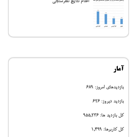
اعلام نتایج نظرسنجی
آمار
بازدیدهای امروز:
689
بازدید دیروز:
626
کل بازدید ها:
955,236
کل کاربرها:
1,499