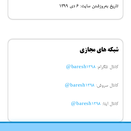
تاریخ به‌روزشدن سایت:
۶ دی ۱۳۹۹
شبکه های مجازی
کانال تلگرام:
baresh1398@
کانال سروش:
baresh1398@
کانال ایتا:
baresh1398@