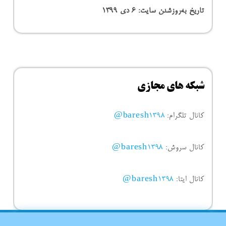
تاریخ به‌روزشدن سایت:
۶ دی ۱۳۹۹
شبکه های مجازی
کانال تلگرام:
baresh1398@
کانال سروش:
baresh1398@
کانال ایتا:
baresh1398@