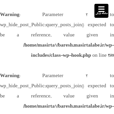
سامانه بارش
Warning
: Parameter 2 to
wp_hide_post_Public::query_posts_join() expected to
be a reference, value given in
/home/masirta1/baresh.masirtalabe.ir/wp-
includes/class-wp-hook.php
on line
287
Warning
: Parameter 2 to
wp_hide_post_Public::query_posts_join() expected to
be a reference, value given in
/home/masirta1/baresh.masirtalabe.ir/wp-