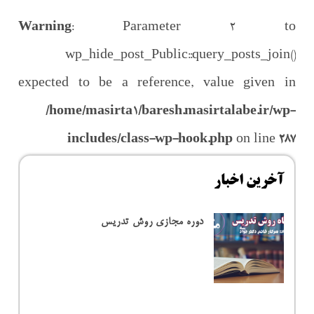
Warning
: Parameter 2 to
wp_hide_post_Public::query_posts_join()
expected to be a reference, value given in
/home/masirta1/baresh.masirtalabe.ir/wp-
includes/class-wp-hook.php
on line
287
آخرین اخبار
دوره مجازی روش تدریس