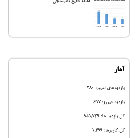
اعلام نتایج نظرسنجی
آمار
بازدیدهای امروز:
380
بازدید دیروز:
617
کل بازدید ها:
951,729
کل کاربرها:
1,499