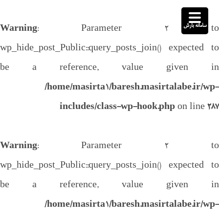
سامانه بارش
Warning
: Parameter 2 to
wp_hide_post_Public::query_posts_join() expected to
be a reference, value given in
/home/masirta1/baresh.masirtalabe.ir/wp-
includes/class-wp-hook.php
on line
287
Warning
: Parameter 2 to
wp_hide_post_Public::query_posts_join() expected to
be a reference, value given in
/home/masirta1/baresh.masirtalabe.ir/wp-