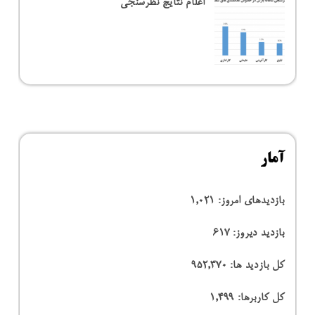
اعلام نتایج نظرسنجی
آمار
بازدیدهای امروز:
1,021
بازدید دیروز:
617
کل بازدید ها:
952,370
کل کاربرها:
1,499