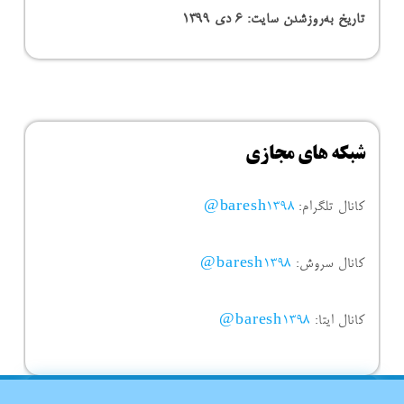
تاریخ به‌روزشدن سایت:
۶ دی ۱۳۹۹
شبکه های مجازی
کانال تلگرام:
baresh1398@
کانال سروش:
baresh1398@
کانال ایتا:
baresh1398@