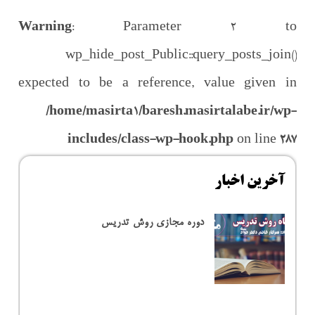
Warning
: Parameter 2 to
wp_hide_post_Public::query_posts_join()
expected to be a reference, value given in
/home/masirta1/baresh.masirtalabe.ir/wp-
includes/class-wp-hook.php
on line
287
آخرین اخبار
دوره مجازی روش تدریس