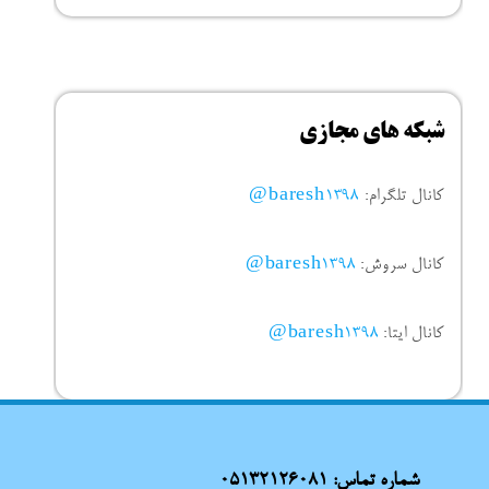
شبکه های مجازی
کانال تلگرام:
baresh1398@
کانال سروش:
baresh1398@
کانال ایتا:
baresh1398@
شماره تماس:
05132126081