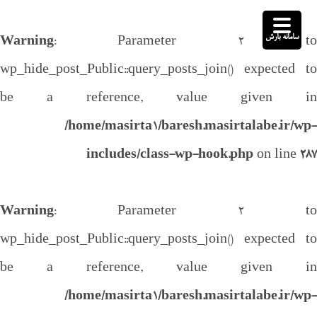
سامانه بارش
Warning
: Parameter 2 to
wp_hide_post_Public::query_posts_join() expected to
be a reference, value given in
/home/masirta1/baresh.masirtalabe.ir/wp-
includes/class-wp-hook.php
on line
287
Warning
: Parameter 2 to
wp_hide_post_Public::query_posts_join() expected to
be a reference, value given in
/home/masirta1/baresh.masirtalabe.ir/wp-