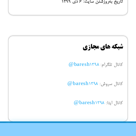
تاریخ به‌روزشدن سایت:
۶ دی ۱۳۹۹
شبکه های مجازی
کانال تلگرام:
baresh1398@
کانال سروش:
baresh1398@
کانال ایتا:
baresh1398@