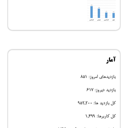
آمار
بازدیدهای امروز:
851
بازدید دیروز:
617
کل بازدید ها:
952,200
کل کاربرها:
1,499