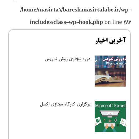
/home/masirta1/baresh.masirtalabe.ir/wp-
includes/class-wp-hook.php
on line
287
آخرین اخبار
دوره مجازی روش تدریس
برگزاری کارگاه مجازی اکسل