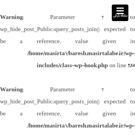
سامانه بارش
Warning
: Parameter 2 to
wp_hide_post_Public::query_posts_join() expected to
be a reference, value given in
/home/masirta1/baresh.masirtalabe.ir/wp-
includes/class-wp-hook.php
on line
287
Warning
: Parameter 2 to
wp_hide_post_Public::query_posts_join() expected to
be a reference, value given in
/home/masirta1/baresh.masirtalabe.ir/wp-