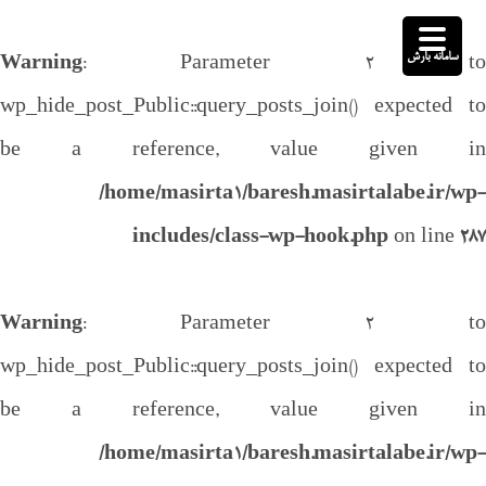
سامانه بارش
Warning
: Parameter 2 to
wp_hide_post_Public::query_posts_join() expected to
be a reference, value given in
/home/masirta1/baresh.masirtalabe.ir/wp-
includes/class-wp-hook.php
on line
287
Warning
: Parameter 2 to
wp_hide_post_Public::query_posts_join() expected to
be a reference, value given in
/home/masirta1/baresh.masirtalabe.ir/wp-