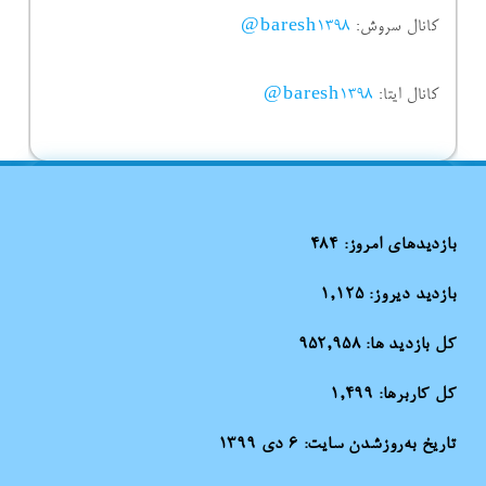
کانال سروش:
baresh1398@
کانال ایتا:
baresh1398@
بازدیدهای امروز:
484
بازدید دیروز:
1,125
کل بازدید ها:
952,958
کل کاربرها:
1,499
تاریخ به‌روزشدن سایت:
۶ دی ۱۳۹۹