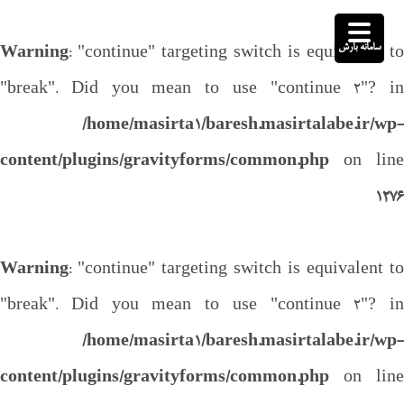
سامانه بارش
Warning
: "continue" targeting switch is equivalent to
"break". Did you mean to use "continue 2"? in
/home/masirta1/baresh.masirtalabe.ir/wp-
content/plugins/gravityforms/common.php
on line
1276
Warning
: "continue" targeting switch is equivalent to
"break". Did you mean to use "continue 2"? in
/home/masirta1/baresh.masirtalabe.ir/wp-
content/plugins/gravityforms/common.php
on line