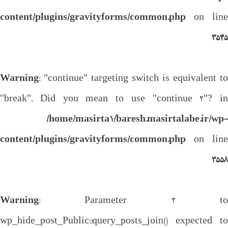
content/plugins/gravityforms/common.php
on line
3545
Warning
: "continue" targeting switch is equivalent to
"break". Did you mean to use "continue 2"? in
/home/masirta1/baresh.masirtalabe.ir/wp-
content/plugins/gravityforms/common.php
on line
3558
Warning
: Parameter 2 to
wp_hide_post_Public::query_posts_join() expected to