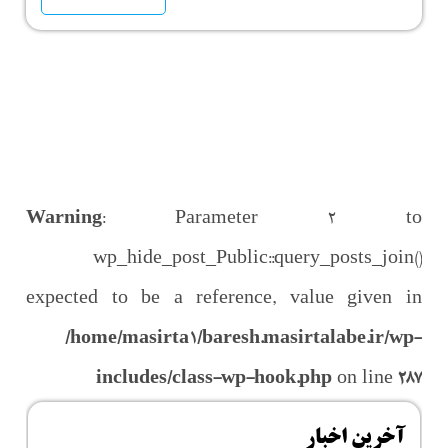
Warning
: Parameter 2 to
wp_hide_post_Public::query_posts_join()
expected to be a reference, value given in
/home/masirta1/baresh.masirtalabe.ir/wp-
includes/class-wp-hook.php
on line
287
آخرین اخبار