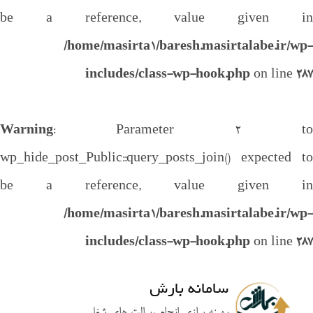
be a reference, value given in
/home/masirta1/baresh.masirtalabe.ir/wp-
includes/class-wp-hook.php
on line
287
Warning
: Parameter 2 to
wp_hide_post_Public::query_posts_join() expected to
be a reference, value given in
/home/masirta1/baresh.masirtalabe.ir/wp-
includes/class-wp-hook.php
on line
287
سامانه بارش