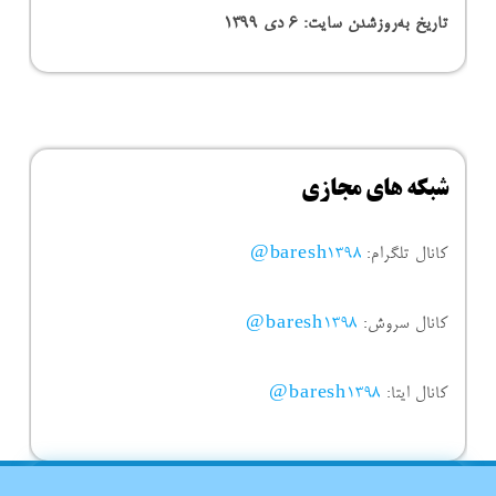
تاریخ به‌روزشدن سایت:
۶ دی ۱۳۹۹
شبکه های مجازی
کانال تلگرام:
baresh1398@
کانال سروش:
baresh1398@
کانال ایتا:
baresh1398@