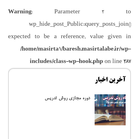
Warning
: Parameter 2 to
wp_hide_post_Public::query_posts_join()
expected to be a reference, value given in
/home/masirta1/baresh.masirtalabe.ir/wp-
includes/class-wp-hook.php
on line
287
آخرین اخبار
دوره مجازی روش تدریس