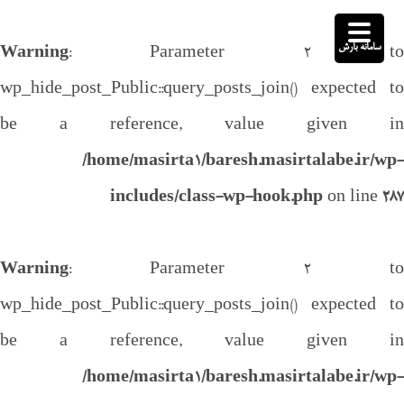
سامانه بارش
Warning
: Parameter 2 to
wp_hide_post_Public::query_posts_join() expected to
be a reference, value given in
/home/masirta1/baresh.masirtalabe.ir/wp-
includes/class-wp-hook.php
on line
287
Warning
: Parameter 2 to
wp_hide_post_Public::query_posts_join() expected to
be a reference, value given in
/home/masirta1/baresh.masirtalabe.ir/wp-