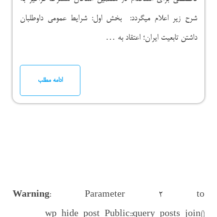
شرح زیر اعلام میگردد: بخش اول: شرایط عمومی داوطلبان
داشتن تابعیت ایران؛ اعتقاد به …
ادامه مطلب
Warning
: Parameter 2 to
wp_hide_post_Public::query_posts_join()