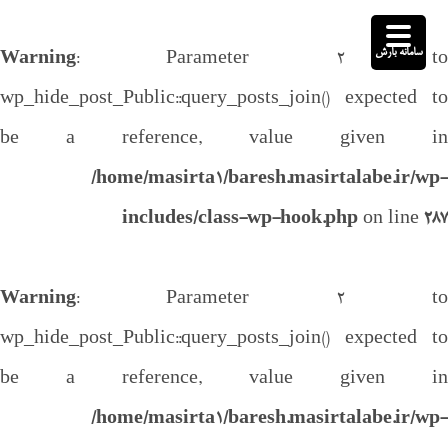
سامانه بارش
Warning
: Parameter 2 to
wp_hide_post_Public::query_posts_join() expected to
be a reference, value given in
/home/masirta1/baresh.masirtalabe.ir/wp-
includes/class-wp-hook.php
on line
287
Warning
: Parameter 2 to
wp_hide_post_Public::query_posts_join() expected to
be a reference, value given in
/home/masirta1/baresh.masirtalabe.ir/wp-