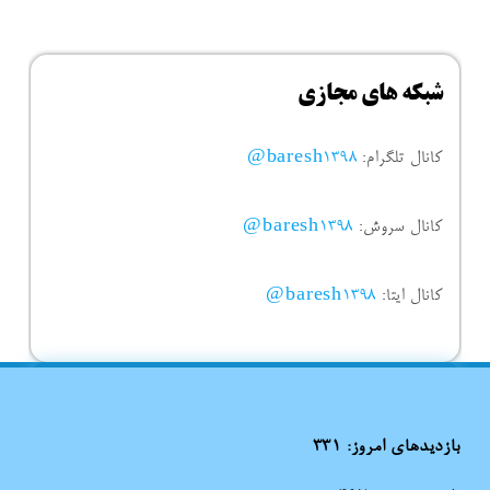
شبکه های مجازی
کانال تلگرام:
baresh1398@
کانال سروش:
baresh1398@
کانال ایتا:
baresh1398@
بازدیدهای امروز:
331