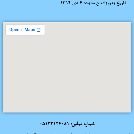
تاریخ به‌روزشدن سایت:
۶ دی ۱۳۹۹
شماره تماس:
05132126081