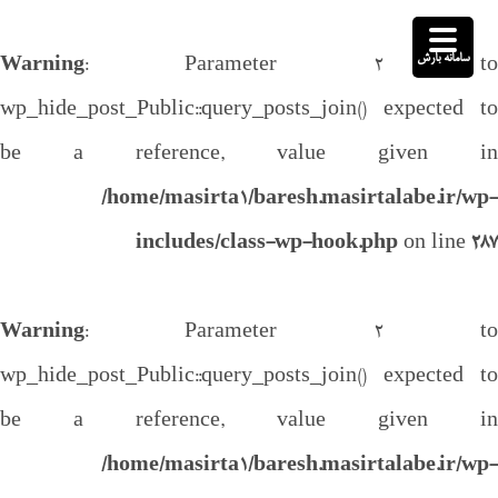
سامانه بارش
Warning
: Parameter 2 to
wp_hide_post_Public::query_posts_join() expected to
be a reference, value given in
/home/masirta1/baresh.masirtalabe.ir/wp-
includes/class-wp-hook.php
on line
287
Warning
: Parameter 2 to
wp_hide_post_Public::query_posts_join() expected to
be a reference, value given in
/home/masirta1/baresh.masirtalabe.ir/wp-