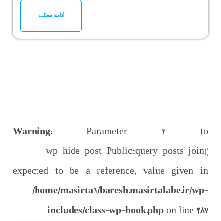
ادامه مطلب
Warning
: Parameter 2 to
wp_hide_post_Public::query_posts_join()
expected to be a reference, value given in
/home/masirta1/baresh.masirtalabe.ir/wp-
includes/class-wp-hook.php
on line
287