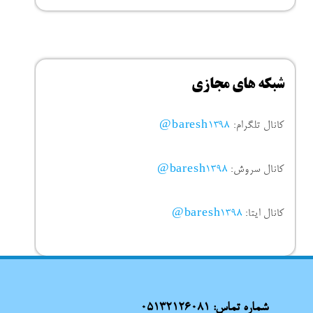
شبکه های مجازی
کانال تلگرام:
baresh1398@
کانال سروش:
baresh1398@
کانال ایتا:
baresh1398@
شماره تماس:
05132126081