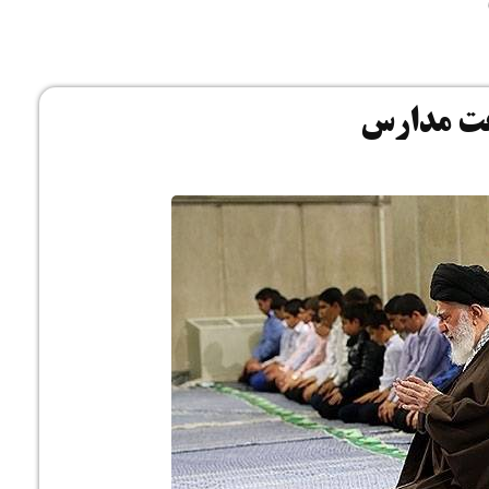
ارت
عت مدارس