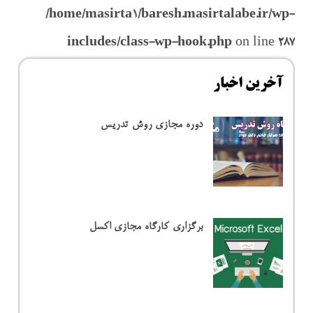
/home/masirta1/baresh.masirtalabe.ir/wp-
includes/class-wp-hook.php
on line
287
آخرین اخبار
دوره مجازی روش تدریس
برگزاری کارگاه مجازی اکسل