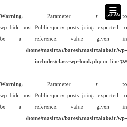
سامانه بارش
Warning
: Parameter 2 to
wp_hide_post_Public::query_posts_join() expected to
be a reference, value given in
/home/masirta1/baresh.masirtalabe.ir/wp-
includes/class-wp-hook.php
on line
287
Warning
: Parameter 2 to
wp_hide_post_Public::query_posts_join() expected to
be a reference, value given in
/home/masirta1/baresh.masirtalabe.ir/wp-