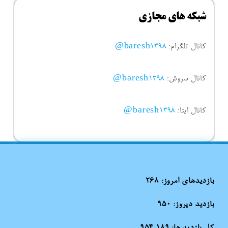
شبکه های مجازی
کانال تلگرام:
baresh1398@
کانال سروش:
baresh1398@
کانال ایتا:
baresh1398@
بازدیدهای امروز:
268
بازدید دیروز:
950