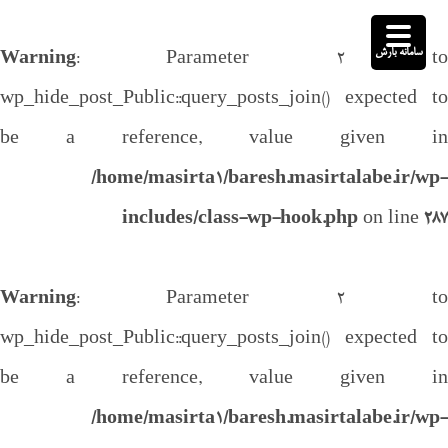
سامانه بارش
Warning
: Parameter 2 to
wp_hide_post_Public::query_posts_join() expected to
be a reference, value given in
/home/masirta1/baresh.masirtalabe.ir/wp-
includes/class-wp-hook.php
on line
287
Warning
: Parameter 2 to
wp_hide_post_Public::query_posts_join() expected to
be a reference, value given in
/home/masirta1/baresh.masirtalabe.ir/wp-