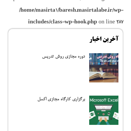
/home/masirta1/baresh.masirtalabe.ir/wp-
includes/class-wp-hook.php
on line
287
آخرین اخبار
دوره مجازی روش تدریس
برگزاری کارگاه مجازی اکسل