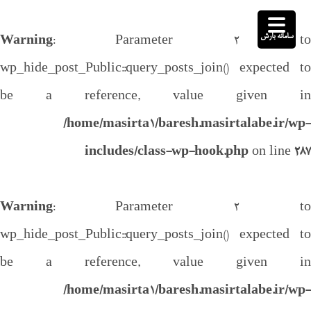
سامانه بارش
Warning
: Parameter 2 to
wp_hide_post_Public::query_posts_join() expected to
be a reference, value given in
/home/masirta1/baresh.masirtalabe.ir/wp-
includes/class-wp-hook.php
on line
287
Warning
: Parameter 2 to
wp_hide_post_Public::query_posts_join() expected to
be a reference, value given in
/home/masirta1/baresh.masirtalabe.ir/wp-