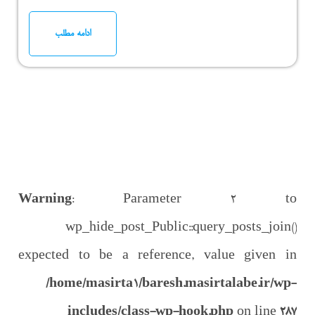
ادامه مطلب
Warning
: Parameter 2 to
wp_hide_post_Public::query_posts_join()
expected to be a reference, value given in
/home/masirta1/baresh.masirtalabe.ir/wp-
includes/class-wp-hook.php
on line
287