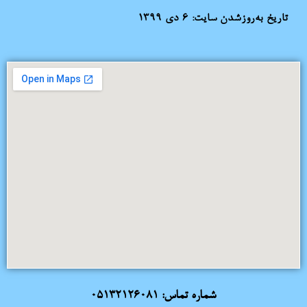
تاریخ به‌روزشدن سایت:
۶ دی ۱۳۹۹
شماره تماس:
05132126081