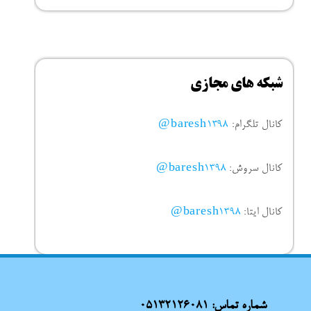
شبکه های مجازی
کانال تلگرام:
baresh1398@
کانال سروش:
baresh1398@
کانال ایتا:
baresh1398@
شماره تماس:
05132126081